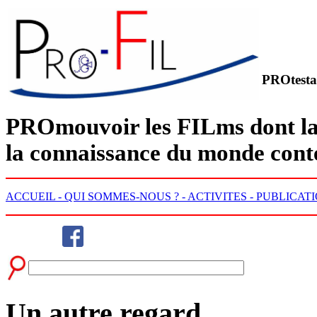
PROtesta
PRO
mouvoir les
FIL
ms dont la
la connaissance du monde con
ACCUEIL -
QUI SOMMES-NOUS ? -
ACTIVITES -
PUBLICATI
Un autre regard