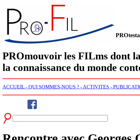
PROtesta
PRO
mouvoir les
FIL
ms dont la
la connaissance du monde con
ACCUEIL -
QUI SOMMES-NOUS ? -
ACTIVITES -
PUBLICATI
Rencontre avec Georges O