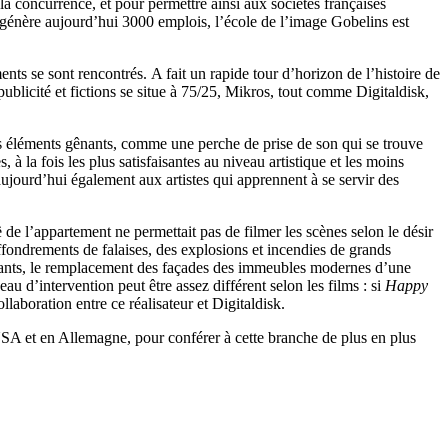
a concurrence, et pour permettre ainsi aux sociétés françaises
r génère aujourd’hui 3000 emplois, l’école de l’image Gobelins est
s se sont rencontrés. A fait un rapide tour d’horizon de l’histoire de
publicité et fictions se situe à 75/25, Mikros, tout comme Digitaldisk,
 des éléments gênants, comme une perche de prise de son qui se trouve
 à la fois les plus satisfaisantes au niveau artistique et les moins
 aujourd’hui également aux artistes qui apprennent à se servir des
e l’appartement ne permettait pas de filmer les scènes selon le désir
ffondrements de falaises, des explosions et incendies de grands
urants, le remplacement des façades des immeubles modernes d’une
 d’intervention peut être assez différent selon les films : si
Happy
laboration entre ce réalisateur et Digitaldisk.
 USA et en Allemagne, pour conférer à cette branche de plus en plus