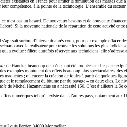
iétés existantes en France pour limiter la diminution des marges due à l
ar leur compétence, à la pointe de la technologie. L’ensemble du secteu
 ce n’est pas un hasard. De nouveaux besoins et de nouveaux financement
aboré. Si la moyenne nationale de la répartition de cette activité entre 
t il s’agissait surtout d’intervenir après coup, pour par exemple effacer
nario avec le réalisateur pour trouver les solutions les plus judicieuses,
 qui a évolué : filière autrefois réservée aux techniciens, elle s’adresse
our
de Haneke, beaucoup de scènes ont été truquées car l’espace exiguë d
rt des exemples montraient des effets beaucoup plus spectaculaires, des e
 maquettes ; ou encore la création de foules à partir de quelques fig
que et le remplacement du bitume par du pavage – en deux clics. Le niveau
able
de Michel Hazanavicius en a nécessité 150. C’est d’ailleurs la 5e col
es effets numériques tel qu’il existe dans d’autres pays, notamment aux
teur Louis Perrier, 34000 Montpellier