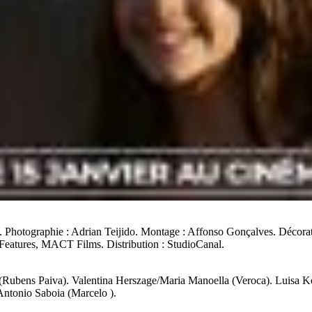
ga. Photographie : Adrian Teijido. Montage : Affonso Gonçalves. Décora
Features, MACT Films. Distribution : StudioCanal.
Rubens Paiva). Valentina Herszage/Maria Manoella (Veroca). Luisa Ko
Antonio Saboia (Marcelo ).