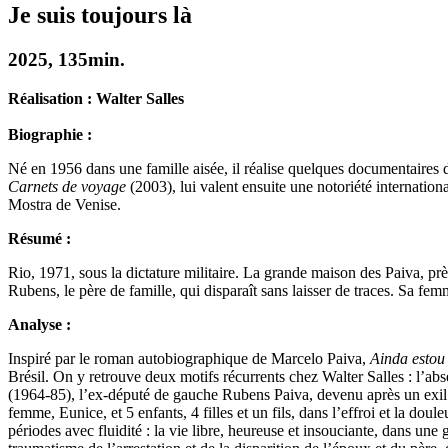
Je suis toujours là
2025, 135min.
Réalisation : Walter Salles
Biographie :
Né en 1956 dans une famille aisée, il réalise quelques documentaires 
Carnets de voyage
(2003), lui valent ensuite une notoriété internati
Mostra de Venise.
Résumé :
Rio, 1971, sous la dictature militaire. La grande maison des Paiva, pr
Rubens, le père de famille, qui disparaît sans laisser de traces. Sa f
Analyse :
Inspiré par le roman autobiographique de Marcelo Paiva,
Ainda estou
Brésil. On y retrouve deux motifs récurrents chez Walter Salles : l’abs
(1964-85), l’ex-député de gauche Rubens Paiva, devenu après un exil po
femme, Eunice, et 5 enfants, 4 filles et un fils, dans l’effroi et la dou
périodes avec fluidité : la vie libre, heureuse et insouciante, dans une