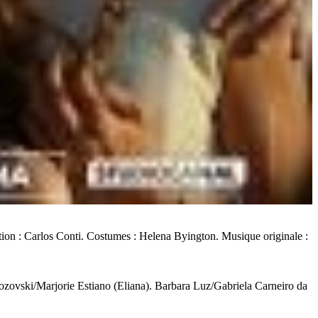
tion : Carlos Conti. Costumes : Helena Byington. Musique originale :
zovski/Marjorie Estiano (Eliana). Barbara Luz/Gabriela Carneiro da