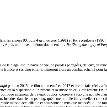
dans les années 80, puis
A grande arte
(1991) et
Terre lointaine
(1996).
onale. Après un nouveau détour documentaire,
Jia Zhangkhe a guy of Fe
ès de la plage, est un havre de vie, de paroles partagées, de jeux, de r
emme Eunice et ses cinq enfants mèneront alors un combat acharné pour la 
 aqui
paru en 2015, ce film commencé en 2017 et tiré de faits réels, a é
ence ou la disparition d’un proche et la survie de ceux qui restent. En 19
litique ingénieur de travaux publics, conserve à Rio une activité clande
leur. Inscrites dans le temps long, quête mémorielle individuelle et collec
 grande maison accueillante et bruissante de musique métissée, d’une famill