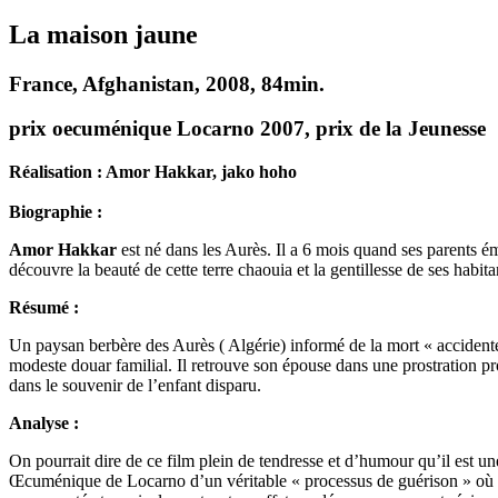
La maison jaune
France, Afghanistan, 2008, 84min.
prix oecuménique Locarno 2007, prix de la Jeunesse
Réalisation : Amor Hakkar, jako hoho
Biographie :
Amor Hakkar
est né dans les Aurès. Il a 6 mois quand ses parents é
découvre la beauté de cette terre chaouia et la gentillesse de ses habit
Résumé :
Un paysan berbère des Aurès ( Algérie) informé de la mort « accidentelle
modeste douar familial. Il retrouve son épouse dans une prostration prof
dans le souvenir de l’enfant disparu.
Analyse :
On pourrait dire de ce film plein de tendresse et d’humour qu’il est une
Œcuménique de Locarno d’un véritable « processus de guérison » où « u