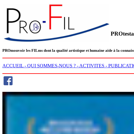
PROtesta
PRO
mouvoir les
FIL
ms dont la qualité artistique et humaine aide à la conn
ACCUEIL -
QUI SOMMES-NOUS ? -
ACTIVITES -
PUBLICATI